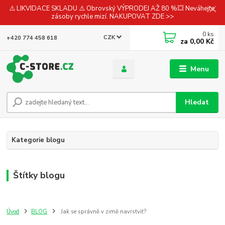
⚠️ LIKVIDACE SKLADU ⚠️ Obrovský VÝPRODEJ AŽ 80 %💥 Neváhejte,
zásoby rychle mizí. NAKUPOVAT ZDE >>
0
ks
CZK
+420 774 458 618
za
0,00 Kč
Menu
Hledat
Kategorie blogu
Štítky blogu
Úvod
BLOG
Jak se správně v zimě navrstvit?