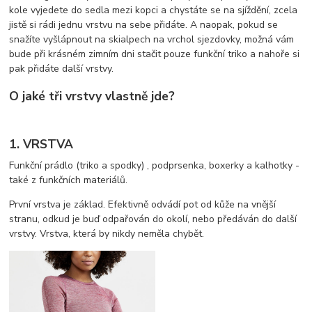
kole vyjedete do sedla mezi kopci a chystáte se na sjíždění, zcela
jistě si rádi jednu vrstvu na sebe přidáte. A naopak, pokud se
snažíte vyšlápnout na skialpech na vrchol sjezdovky, možná vám
bude při krásném zimním dni stačit pouze funkční triko a nahoře si
pak přidáte další vrstvy.
O jaké tři vrstvy vlastně jde?
1. VRSTVA
Funkční prádlo (triko a spodky) , podprsenka, boxerky a kalhotky -
také z funkčních materiálů.
První vrstva je základ. Efektivně odvádí pot od kůže na vnější
stranu, odkud je buď odpařován do okolí, nebo předáván do další
vrstvy. Vrstva, která by nikdy neměla chybět.