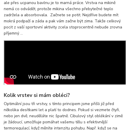
ale přes ucpanou bavlnu je to marná práce. Vrstva na mikině
nemá co odvádět, protože mikina všechno přebytečné teplo
zadržela a absorbovala. Začnete se potit. Nejdříve budete mít
mokrá podpaží a záda a pak vám začne být zima. Takže celkový
pocit z vaší sportovní aktivity zcela stoprocentně nebude zrovna
příjemný …
Kolik vrstev si mám obléci?
Optimální jsou tři vrstvy, s tímto principem jsme přišli již před
několika desítkami let a platí to dodnes. Pokud si vezmete čtyři,
nebo jen dvě, neuděláte nic špatně. Cibulový styl oblékání v zimě
je žádoucí, umožňuje pomáhat vašemu tělu s efektivnější
termoregulací, když měníte intenzitu pohybu. Např. když se na