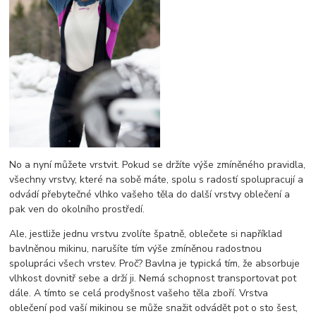
No a nyní můžete vrstvit. Pokud se držíte výše zmíněného pravidla,
všechny vrstvy, které na sobě máte, spolu s radostí spolupracují a
odvádí přebytečné vlhko vašeho těla do další vrstvy oblečení a
pak ven do okolního prostředí.
Ale, jestliže jednu vrstvu zvolíte špatně, oblečete si například
bavlněnou mikinu, narušíte tím výše zmíněnou radostnou
spolupráci všech vrstev. Proč? Bavlna je typická tím, že absorbuje
vlhkost dovnitř sebe a drží ji. Nemá schopnost transportovat pot
dále. A tímto se celá prodyšnost vašeho těla zboří. Vrstva
oblečení pod vaší mikinou se může snažit odvádět pot o sto šest,