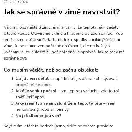
23
.
09
.
2024
Jak se správně v zimě navrstvit?
Všichni, obzvláště ti zimomřiví, si všimli, že teploty nám začaly
citelně klesat. Otevíráme skříně a hrabeme do zadních řad. Kde
jen že jsme v létě viděli ta termotrika, spodky a mikiny? Všichni
víme, že se máme ven pořádně obléknout, ale ne každý si
uvědomuje, že důležitější, než pořádně, je správně. Jak to tedy má
správně být?
Co musím vědět, než se začnu oblékat:
Co jdu ven dělat
– např. běhat, jezdit na kole, lyžovat,
procházet se apod.
Jaké je venku počasí
– tzn. teplota vzduchu, zda fouká,
sněží, prší apod.
Jaký jsem typ ve smyslu držení teploty těla
– jsem
horkokrevný nebo zimomřivý
Na jak dlouho jdu ven?
Když mám v těchto bodech jasno, držím se tohoto pravidla: