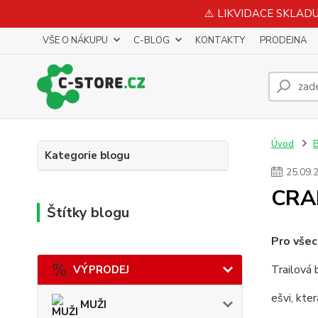
⚠️ LIKVIDACE SKLADU 
VŠE O NÁKUPU
C-BLOG
KONTAKTY
PRODEJNA
Úvod
Kategorie blogu
25
.
09
.
CRAF
Štítky blogu
Pro všec
Trailová
VÝPRODEJ
ešvi, kte
MUŽI