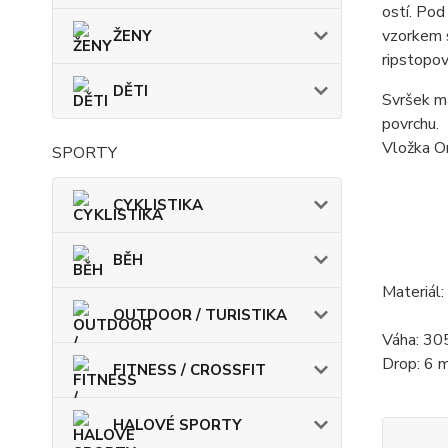
ostí. Pod
vzorkem s
ŽENY
ripstopov
DĚTI
Svršek má
povrchu.
Vložka O
SPORTY
CYKLISTIKA
BĚH
Materiál
OUTDOOR / TURISTIKA
Váha: 30
Drop: 6 
FITNESS / CROSSFIT
HALOVÉ SPORTY