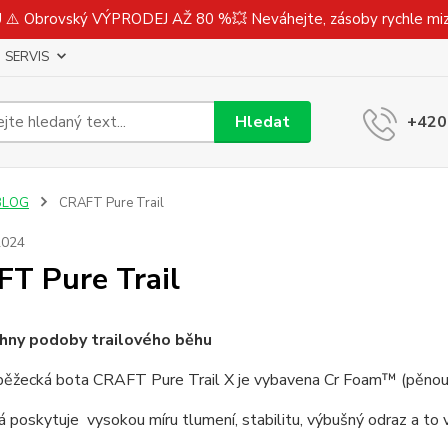
⚠️ Obrovský VÝPRODEJ AŽ 80 %💥 Neváhejte, zásoby rychle m
SERVIS
Hledat
+420
BLOG
CRAFT Pure Trail
2024
T Pure Trail
hny podoby trailového běhu
 běžecká bota CRAFT Pure Trail X je vybavena Cr Foam™ (pěnou
rá poskytuje vysokou míru tlumení, stabilitu, výbušný odraz a to