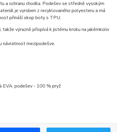
bilitu a ochranu chodila. Podešev se středně vysokým
materiál je vyroben z recyklovaného polyesteru a má
lnost přináší okop boty s TPU.
, takže výrazně přispívá k jistému kroku na jakémkoliv
ou návratnost mezipodešve.
 % EVA; podešev - 100 % pryž