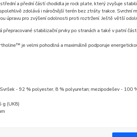
 střední a přední částí chodidla je rock plate, který zvyšuje sta
polehlivě zdolává i náročnější terén bez ztráty trakce. Svrchní 
ou úpravu pro zvýšení odolnosti proti roztržení. Ještě větší odo
 přepracované stabilizační prvky po stranách a také v patní části
rtholine™ je velmi pohodlná a maximálně podporuje energetick
: Svršek - 92 % polyester, 8 % polyuretan; mezipodešev - 100
5 g (UK8)
mm