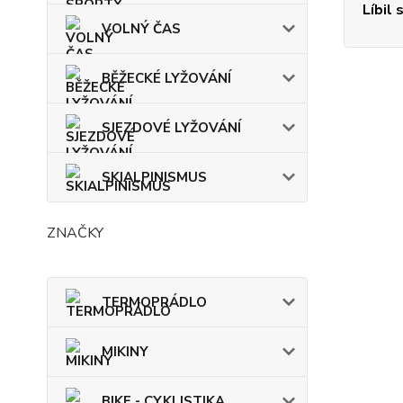
Líbil 
VOLNÝ ČAS
BĚŽECKÉ LYŽOVÁNÍ
SJEZDOVÉ LYŽOVÁNÍ
SKIALPINISMUS
ZNAČKY
TERMOPRÁDLO
MIKINY
BIKE - CYKLISTIKA