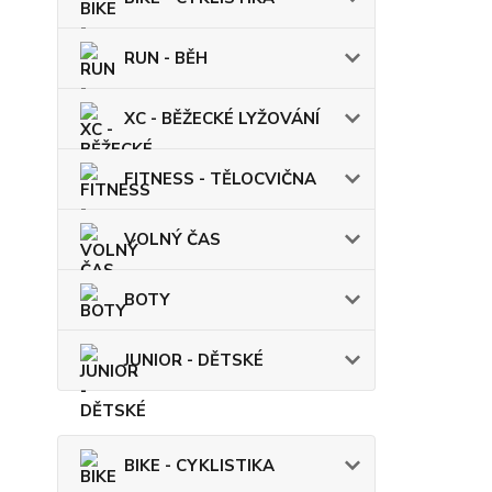
RUN - BĚH
XC - BĚŽECKÉ LYŽOVÁNÍ
FITNESS - TĚLOCVIČNA
VOLNÝ ČAS
BOTY
JUNIOR - DĚTSKÉ
BIKE - CYKLISTIKA