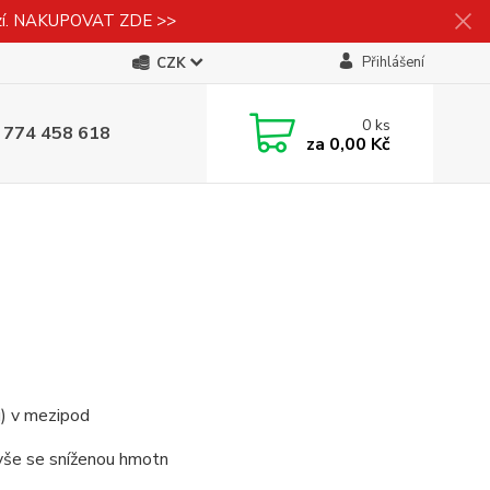
izí. NAKUPOVAT ZDE >>
Přihlášení
CZK
0
ks
 774 458 618
za
0,00 Kč
) v mezipod
 vše se sníženou hmotn