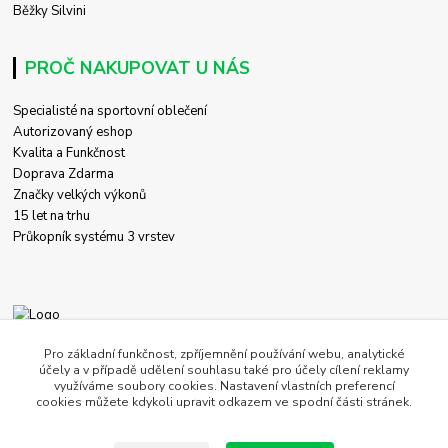
Běžky Silvini
PROČ NAKUPOVAT U NÁS
Specialisté na sportovní oblečení
Autorizovaný eshop
Kvalita a Funkčnost
Doprava Zdarma
Značky velkých výkonů
15 let na trhu
Průkopník systému 3 vrstev
+420 774 458 618
Pro základní funkčnost, zpříjemnění používání webu, analytické
účely a v případě udělení souhlasu také pro účely cílení reklamy
využíváme soubory cookies. Nastavení vlastních preferencí
obchod@c-store.cz
cookies můžete kdykoli upravit odkazem ve spodní části stránek.