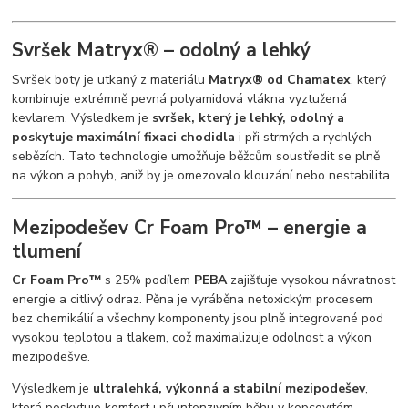
Svršek Matryx® – odolný a lehký
Svršek boty je utkaný z materiálu
Matryx® od Chamatex
, který
kombinuje extrémně pevná polyamidová vlákna vyztužená
kevlarem. Výsledkem je
svršek, který je lehký, odolný a
poskytuje maximální fixaci chodidla
i při strmých a rychlých
sebězích. Tato technologie umožňuje běžcům soustředit se plně
na výkon a pohyb, aniž by je omezovalo klouzání nebo nestabilita.
Mezipodešev Cr Foam Pro™ – energie a
tlumení
Cr Foam Pro™
s 25% podílem
PEBA
zajišťuje vysokou návratnost
energie a citlivý odraz. Pěna je vyráběna netoxickým procesem
bez chemikálií a všechny komponenty jsou plně integrované pod
vysokou teplotou a tlakem, což maximalizuje odolnost a výkon
mezipodešve.
Výsledkem je
ultralehká, výkonná a stabilní mezipodešev
,
která poskytuje komfort i při intenzivním běhu v kopcovitém