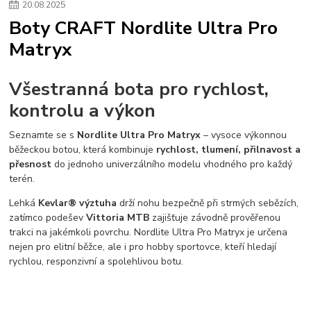
20
.
08
.
2025
Boty CRAFT Nordlite Ultra Pro
Matryx
Všestranná bota pro rychlost,
kontrolu a výkon
Seznamte se s
Nordlite Ultra Pro Matryx
– vysoce výkonnou
běžeckou botou, která kombinuje
rychlost, tlumení, přilnavost a
přesnost
do jednoho univerzálního modelu vhodného pro každý
terén.
Lehká
Kevlar® výztuha
drží nohu bezpečně při strmých sebězích,
zatímco podešev
Vittoria MTB
zajišťuje závodně prověřenou
trakci na jakémkoli povrchu. Nordlite Ultra Pro Matryx je určena
nejen pro elitní běžce, ale i pro hobby sportovce, kteří hledají
rychlou, responzivní a spolehlivou botu.