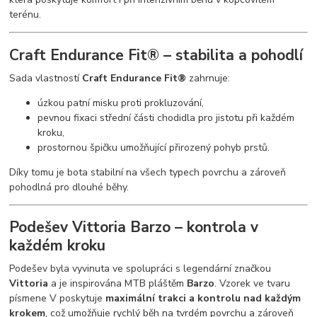
terénu.
Craft Endurance Fit® – stabilita a pohodlí
Sada vlastností
Craft Endurance Fit®
zahrnuje:
úzkou patní misku proti prokluzování,
pevnou fixaci střední části chodidla pro jistotu při každém
kroku,
prostornou špičku umožňující přirozený pohyb prstů.
Díky tomu je bota stabilní na všech typech povrchu a zároveň
pohodlná pro dlouhé běhy.
Podešev Vittoria Barzo – kontrola v
každém kroku
Podešev byla vyvinuta ve spolupráci s legendární značkou
Vittoria
a je inspirována MTB pláštěm
Barzo
. Vzorek ve tvaru
písmene V poskytuje
maximální trakci a kontrolu nad každým
krokem
, což umožňuje rychlý běh na tvrdém povrchu a zároveň