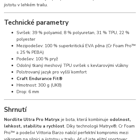
jistotu v lehkém trailu.
Technické parametry
Svršek: 39 % polyamid, 8 % polyuretan, 31 % TPU, 22 %
polyester
Mezipodešev: 100 % superkritická EVA pěna (Cr Foam Pro™
s 25 % PEBA)
Podešev: 100 % pryž
Odolný tkaný meshový TPU svršek s kevlarovými vlákny
Polstrovaný jazyk pro vyšší komfort
Craft Endurance Fit®
Hmotnost: 300 g (UK8)
Drop: 6 mm
Shrnutí
Nordlite Ultra Pro Matryx
je bota, která kombinuje
odolnost,
lehkost, stabilitu a rychlost
. Díky technologii Matryx®, Cr Foam
Pro™ a podešvi Vittoria Barzo nabízí perfektní kompromis mezi
výkonem na silnici a jistotou v trailu. Ať už jste elitní sportovec