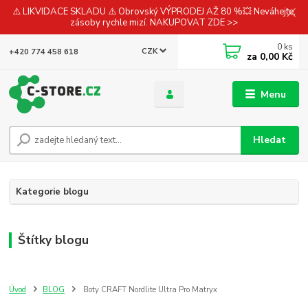
⚠️ LIKVIDACE SKLADU ⚠️ Obrovský VÝPRODEJ AŽ 80 %💥 Neváhejte,
zásoby rychle mizí. NAKUPOVAT ZDE >>
0
ks
CZK
+420 774 458 618
za
0,00 Kč
Menu
Hledat
Kategorie blogu
Štítky blogu
Úvod
BLOG
Boty CRAFT Nordlite Ultra Pro Matryx