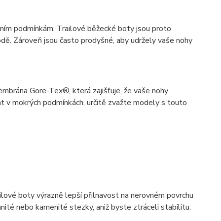
stním podmínkám. Trailové běžecké boty jsou proto
vodě. Zároveň jsou často prodyšné, aby udržely vaše nohy
embrána Gore-Tex®, která zajišťuje, že vaše nohy
at v mokrých podmínkách, určitě zvažte modely s touto
ilové boty výrazně lepší přilnavost na nerovném povrchu
té nebo kamenité stezky, aniž byste ztráceli stabilitu.