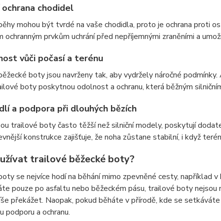
 ochrana chodidel
běhy mohou být tvrdé na vaše chodidla, proto je ochrana proti o
m ochranným prvkům uchrání před nepříjemnými zraněními a umožn
ost vůči počasí a terénu
běžecké boty jsou navrženy tak, aby vydržely náročné podmínky.
ailové boty poskytnou odolnost a ochranu, která běžným silniční
lí a podpora při dlouhých bězích
sou trailové boty často těžší než silniční modely, poskytují dodat
evnější konstrukce zajišťuje, že noha zůstane stabilní, i když terén
užívat trailové běžecké boty?
boty se nejvíce hodí na běhání mimo zpevněné cesty, například v
te pouze po asfaltu nebo běžeckém pásu, trailové boty nejsou n
še překážet. Naopak, pokud běháte v přírodě, kde se setkáváte 
u podporu a ochranu.