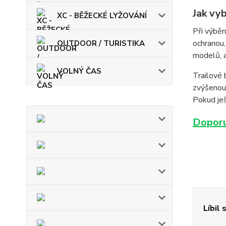
Jak vy
XC - BĚŽECKÉ LYŽOVÁNÍ
Při výběr
ochranou,
OUTDOOR / TURISTIKA
modelů, a
VOLNÝ ČAS
Trailové 
zvýšenou 
Pokud ješ
Doporu
Líbil 