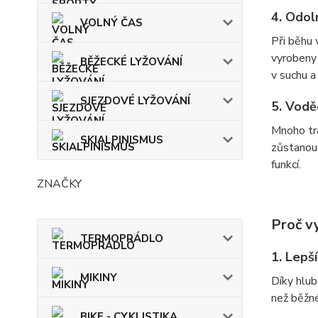
4.
Odol
VOLNÝ ČAS
Při běhu 
vyrobeny 
BĚŽECKÉ LYŽOVÁNÍ
v suchu a
SJEZDOVÉ LYŽOVÁNÍ
5.
Vodě
Mnoho tra
SKIALPINISMUS
zůstanou 
funkcí.
ZNAČKY
Proč v
TERMOPRÁDLO
1.
Lepší
MIKINY
Díky hlub
než běžné
BIKE - CYKLISTIKA