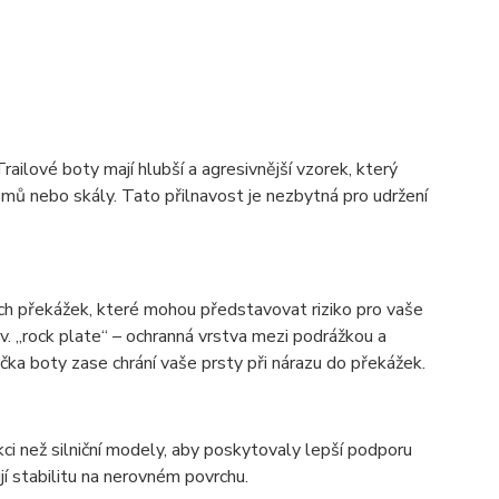
Trailové boty mají hlubší a agresivnější vzorek, který
tromů nebo skály. Tato přilnavost je nezbytná pro udržení
ch překážek, které mohou představovat riziko pro vaše
zv. „rock plate“ – ochranná vrstva mezi podrážkou a
ka boty zase chrání vaše prsty při nárazu do překážek.
ukci než silniční modely, aby poskytovaly lepší podporu
ují stabilitu na nerovném povrchu.