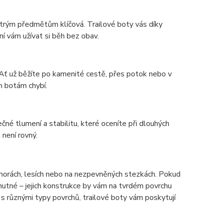
strým předmětům klíčová. Trailové boty vás díky
í vám užívat si běh bez obav.
 Ať už běžíte po kamenité cestě, přes potok nebo v
m botám chybí.
ečné tlumení a stabilitu, které oceníte při dlouhých
 není rovný.
 horách, lesích nebo na nezpevněných stezkách. Pokud
utné – jejich konstrukce by vám na tvrdém povrchu
s různými typy povrchů, trailové boty vám poskytují