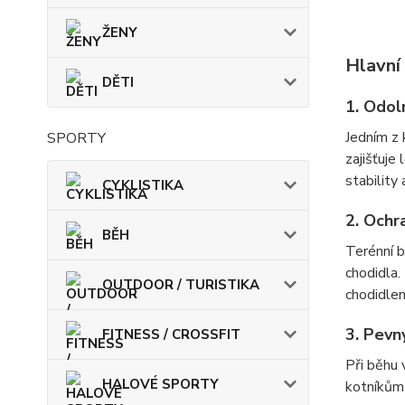
ŽENY
Hlavní
DĚTI
1.
Odoln
Jedním z 
SPORTY
zajišťuje
stability
CYKLISTIKA
2.
Ochra
BĚH
Terénní b
chodidla.
OUTDOOR / TURISTIKA
chodidlem
3.
Pevný
FITNESS / CROSSFIT
Při běhu 
HALOVÉ SPORTY
kotníkům a