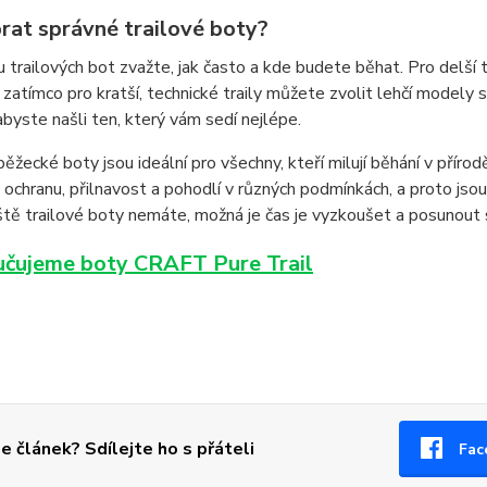
brat správné trailové boty?
u trailových bot zvažte, jak často a kde budete běhat. Pro delší
 zatímco pro kratší, technické traily můžete zvolit lehčí modely
byste našli ten, který vám sedí nejlépe.
běžecké boty jsou ideální pro všechny, kteří milují běhání v příro
ochranu, přilnavost a pohodlí v různých podmínkách, a proto js
tě trailové boty nemáte, možná je čas je vyzkoušet a posunout
čujeme boty CRAFT Pure Trail
se článek? Sdílejte ho s přáteli
Fac