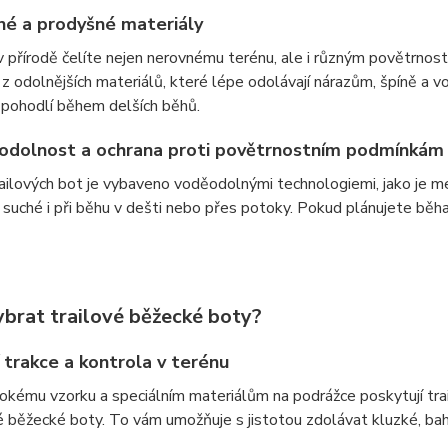
né a prodyšné materiály
v přírodě čelíte nejen nerovnému terénu, ale i různým povětrno
z odolnějších materiálů, které lépe odolávají nárazům, špíně a 
 pohodlí během delších běhů.
odolnost a ochrana proti povětrnostním podmínkám
ilových bot je vybaveno voděodolnými technologiemi, jako je m
suché i při běhu v dešti nebo přes potoky. Pokud plánujete běh
ybrat trailové běžecké boty?
 trakce a kontrola v terénu
okému vzorku a speciálním materiálům na podrážce poskytují tra
 běžecké boty. To vám umožňuje s jistotou zdolávat kluzké, bahni