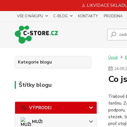
⚠️ LIKVIDACE SKLADU 
VŠE O NÁKUPU
C-BLOG
KONTAKTY
PRODEJNA
Úvod
Kategorie blogu
24
.
09
.
Co j
Štítky blogu
Trailové 
terénu. Z
VÝPRODEJ
podporu, 
stezek, t
MUŽI
proč stoj