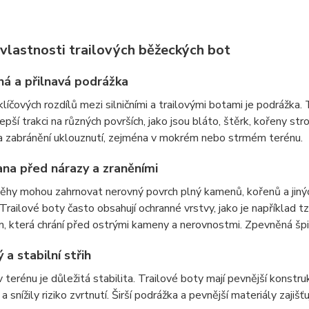
 vlastnosti trailových běžeckých bot
á a přilnavá podrážka
klíčových rozdílů mezi silničními a trailovými botami je podrážka. 
 lepší trakci na různých površích, jako jsou bláto, štěrk, kořeny s
 a zabránění uklouznutí, zejména v mokrém nebo strmém terénu.
na před nárazy a zraněními
ěhy mohou zahrnovat nerovný povrch plný kamenů, kořenů a jiný
 Trailové boty často obsahují ochranné vrstvy, jako je například t
, která chrání před ostrými kameny a nerovnostmi. Zpevněná špič
 a stabilní střih
v terénu je důležitá stabilita. Trailové boty mají pevnější konstr
 snížily riziko zvrtnutí. Širší podrážka a pevnější materiály zajišť