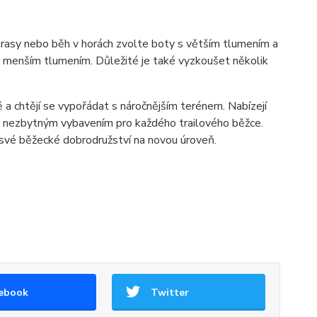
 trasy nebo běh v horách zvolte boty s větším tlumením a
 s menším tlumením. Důležité je také vyzkoušet několik
dě a chtějí se vypořádat s náročnějším terénem. Nabízejí
ou nezbytným vybavením pro každého trailového běžce.
 své běžecké dobrodružství na novou úroveň.
ebook
Twitter