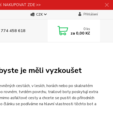
izí. NAKUPOVAT ZDE >>
Přihlášení
CZK
0
ks
 774 458 618
za
0,00 Kč
 byste je měli vyzkoušet
evněných cestách, v lesích, horách nebo po skalnatém
po rovném, tvrdém povrchu, trailové boty poskytují extra
 mimo asfaltové cesty a chcete se pustit do přírodních
to článku se podíváme na hlavní vlastnosti těchto bot a