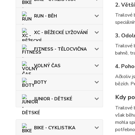
2.
Větší
Trailové 
RUN - BĚH
speciální
XC - BĚŽECKÉ LYŽOVÁNÍ
3.
Odoln
Trailové 
FITNESS - TĚLOCVIČNA
bahně, tr
VOLNÝ ČAS
4.
Pohod
Ačkoliv j
BOTY
bězích. P
Kdy po
JUNIOR - DĚTSKÉ
Trailové 
však běhá
mohla spí
BIKE - CYKLISTIKA
potřebno