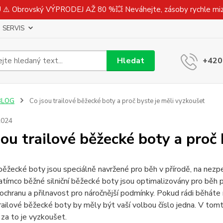
⚠️ Obrovský VÝPRODEJ AŽ 80 %💥 Neváhejte, zásoby rychle m
SERVIS
Hledat
+420
BLOG
Co jsou trailové běžecké boty a proč byste je měli vyzkoušet
2024
sou trailové běžecké boty a proč
běžecké boty jsou speciálně navržené pro běh v přírodě, na nezp
atímco běžné silniční běžecké boty jsou optimalizovány pro běh 
ochranu a přilnavost pro náročnější podmínky. Pokud rádi běháte
railové běžecké boty by měly být vaší volbou číslo jedna. V tom
í za to je vyzkoušet.